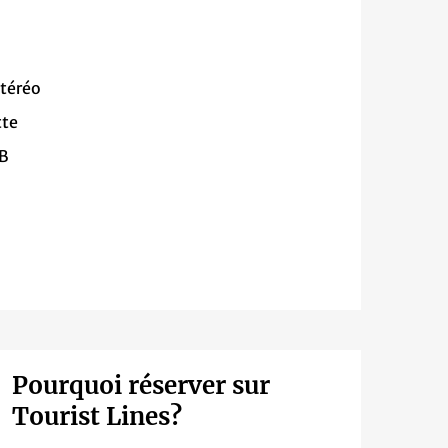
stéréo
te
SB
Pourquoi réserver sur
Tourist Lines?