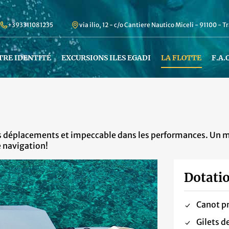
+393311081235
via ilio, 12 - c/o Cantiere Nautico Miceli - 91100 - T
TRE IDENTITÉ
EXCURSIONS ILES EGADI
LA FLOTTE
F.A.
 déplacements et impeccable dans les performances. Un moy
e navigation!
Dotatio
Canot p
Gilets d