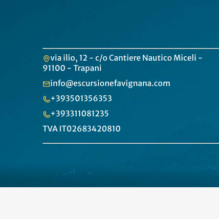
via ilio, 12 - c/o Cantiere Nautico Miceli -
91100 - Trapani
info@escursionefavignana.com
+393501356353
+393311081235
TVA IT02683420810