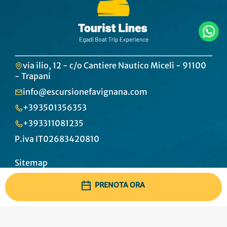
via ilio, 12 - c/o Cantiere Nautico Miceli - 91100
- Trapani
info@escursionefavignana.com
+393501356353
+393311081235
P.iva IT02683420810
Sitemap
Contatti
PRENOTA ORA
Privacy
Termini e condizioni