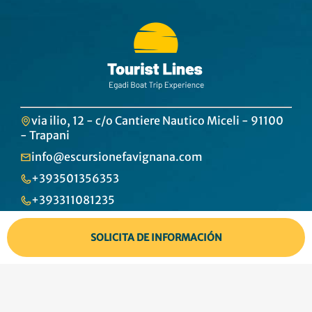
via ilio, 12 - c/o Cantiere Nautico Miceli - 91100
- Trapani
info@escursionefavignana.com
+393501356353
+393311081235
P.iva IT02683420810
SOLICITA DE INFORMACIÓN
Sitemap
Contactos
Privacy